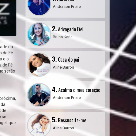
Anderson Freire
2.
Advogado Fiel
Bruna Karla
dade da
o de Fé
3.
Casa do pai
a e o
 de Fé.
Aline Barros
ue serão
4.
Acalma o meu coração
Anderson Freire
 próxima,
 da
pode
o se
5.
Ressuscita-me
ngel, que
Aline Barros