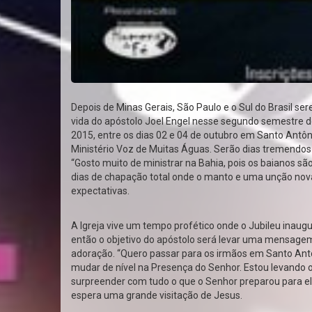
Depois de Minas Gerais, São Paulo e o Sul do Brasil 
vida do apóstolo Joel Engel nesse segundo semestre do
2015, entre os dias 02 e 04 de outubro em Santo Antôn
Ministério Voz de Muitas Águas. Serão dias tremendo
“Gosto muito de ministrar na Bahia, pois os baianos sã
dias de chapação total onde o manto e uma unção nova
expectativas.
A Igreja vive um tempo profético onde o Jubileu inaugu
então o objetivo do apóstolo será levar uma mensage
adoração. “Quero passar para os irmãos em Santo Antô
mudar de nível na Presença do Senhor. Estou levando o 
surpreender com tudo o que o Senhor preparou para ele
espera uma grande visitação de Jesus.