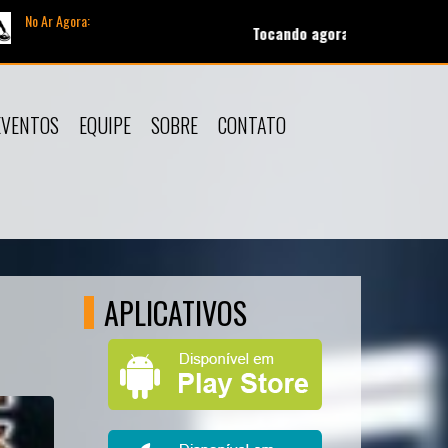
No Ar Agora:
Tocando agora:
Diego & Victor Hugo Bruno & Marron
EVENTOS
EQUIPE
SOBRE
CONTATO
APLICATIVOS