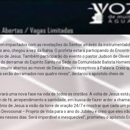
serem impactados com as revelações do Senhor através da instrumentali
 ano, chegou a vez da Bahia. O profeta estará participando do Encontr
io de Jesus. Também participarão do evento o pastor Judson de Oliveir
s do derramar do Espírito Santo na Sede da Comunidade Batista Homens
o muito abertos ao mover de Deus e muito receptivos à Palavra. Creio q
 serão derramados nos quatro níveis”, declarou o apóstolo cheio de
rará uma nova fase na vida de todos os cristãos. A volta de Jesus está
m de fé, arrependimento e santidade, em busca de fazer arder a chama
nio de Jesus a visão da torre de oração 24/7 e mostrar que cada um 
Devocional – Projeto de Vida para o ano do Jubileu e creio que eles irã
s nesses dias. Será imperdível e inesquecível”, prometeu o apóstolo E