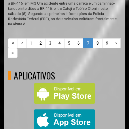
a BR-116, em MG Um acidente entre uma carreta e um caminhão-
tanque interditou a BR-116, entre Catuji e Teófilo Otoni, neste
sábado (8). Segundo as primeiras informações da Polícia
Rodoviária Federal (PRF), os dois veículos colidiram frontalmente
na altura d...
1
2
3
4
5
6
7
8
9
APLICATIVOS